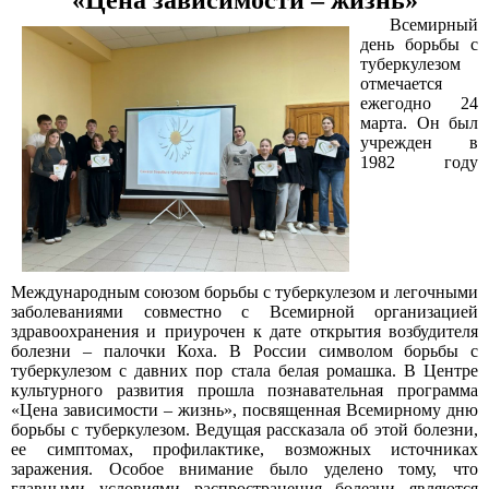
«Цена зависимости – жизнь»
Всемирный
день борьбы с
туберкулезом
отмечается
ежегодно 24
марта. Он был
учрежден в
1982 году
Международным союзом борьбы с туберкулезом и легочными
заболеваниями совместно с Всемирной организацией
здравоохранения и приурочен к дате открытия возбудителя
болезни – палочки Коха. В России символом борьбы с
туберкулезом с давних пор стала белая ромашка.
В Центре
культурного развития прошла познавательная программа
«Цена зависимости – жизнь», посвященная Всемирному дню
борьбы с туберкулезом. Ведущая рассказала об этой болезни,
ее симптомах, профилактике, возможных источниках
заражения. Особое внимание было уделено тому, что
главными условиями распространения болезни являются