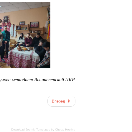
унова методист Вышнепенский ЦКР.
Вперед
Download Joomla Templates
by
Cheap Hosting