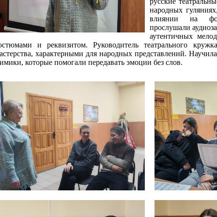
русские театральны
народных гуляниях
влиянии на фор
прослушали аудиоз
аутентичных мело
остюмами и реквизитом.
Руководитель театрального кружк
астерства, характерными для народных представлений. Научила
имики, которые помогали передавать эмоции без слов.