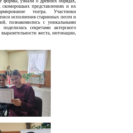
е формы, узнали о древних обрядах,
, скоморошьих представлениях и их
мирование театра. Участники
аписи исполнения старинных песен и
дий, познакомились с уникальными
а поделилась секретами актерского
 выразительности жеста, интонации,