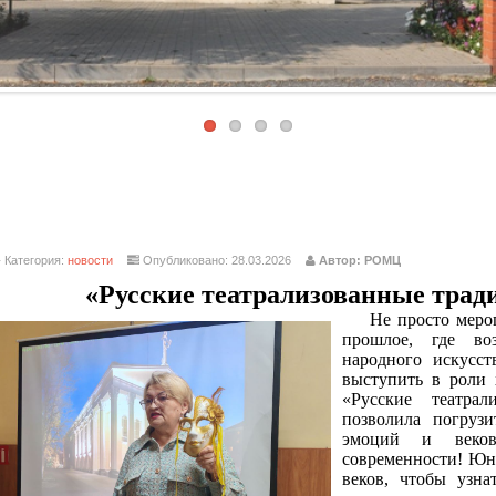
Категория:
новости
Опубликовано: 28.03.2026
Автор: РОМЦ
«Русские театрализованные трад
Не просто меропр
прошлое, где во
народного искусст
выступить в роли 
«Русские театра
позволила погруз
эмоций и веко
современности! Юн
веков, чтобы узна