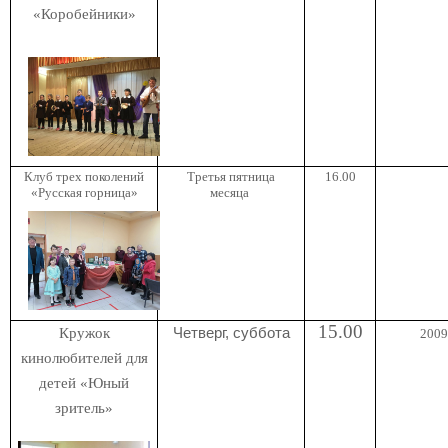
«Коробейники»
Клуб трех поколений
Третья пятница
16.00
«Русская горница»
месяца
15
.00
Кружок
Четверг, суббота
2009 
кинолюбителей для
детей «Юный
зритель»