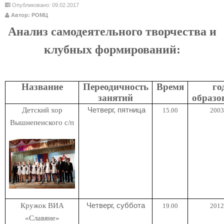
Опубликовано: 09.02.2017
Автор: РОМЦ
Анализ самодеятельного творчества и
клубных формирований:
Название
Переодичность
Время
го
занятий
образо
Детский хор
Четверг, пятница
15.00
2003 
Вышнепенского с/п
Кружок ВИА
Четверг, суббота
19.00
2012 
«Славяне»