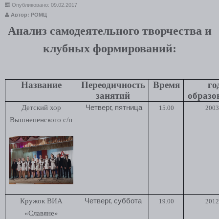
Опубликовано: 09.02.2017
Автор: РОМЦ
Анализ самодеятельного творчества и
клубных формирований:
Название
Переодичность
Время
го
занятий
образо
Детский хор
Четверг, пятница
15.00
2003 
Вышнепенского с/п
Кружок ВИА
Четверг, суббота
19.00
2012 
«Славяне»