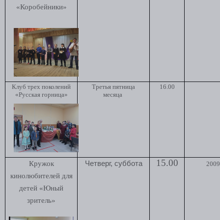
«Коробейники»
Клуб трех поколений
Третья пятница
16.00
«Русская горница»
месяца
15
.00
Кружок
Четверг, суббота
2009 
кинолюбителей для
детей «Юный
зритель»