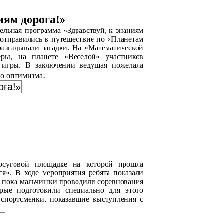
иям дорога!»
ьная программа «Здравствуй, к знаниям
а отправились в путешествие по «Планетам
разгадывали загадки. На «Математической
ры, на планете «Веселой» участников
 игры. В заключении ведущая пожелала
.
го оптимизма
ога!»
суговой площадке на которой прошла
я». В ходе мероприятия ребята показали
мя пока мальчишки проводили соревнования
орые подготовили специально для этого
спортсменки, показавшие выступления с