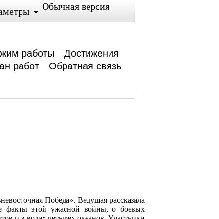
Обычная версия
аметры
жим работы
Достижения
ан работ
Обратная связь
евосточная Победа». Ведущая рассказала
е факты этой ужасной войны, о боевых
нтов и в водах четырех океанов. Участники