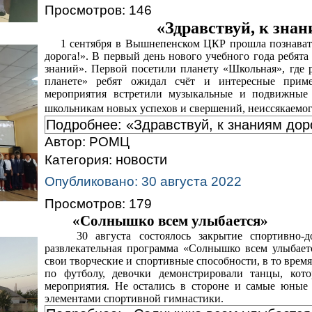
Просмотров: 146
«Здравствуй, к знан
1 сентября в Вышнепенском ЦКР прошла познавател
дорога!». В первый день нового учебного года ребят
знаний». Первой посетили планету «Школьная», где 
планете» ребят ожидал счёт и интересные приме
мероприятия встретили музыкальные и подвижные
школьникам новых успехов и свершений, неиссякаемо
Подробнее: «Здравствуй, к знаниям дор
Автор:
РОМЦ
новости
Категория:
Опубликовано: 30 августа 2022
Просмотров: 179
«Солнышко всем улыбается»
30 августа состоялось закрытие спортивно-до
развлекательная программа «Солнышко всем улыбаетс
свои творческие и спортивные способности, в то вре
по футболу, девочки демонстрировали танцы, кот
мероприятия. Не остались в стороне и самые юные 
элементами спортивной гимнастики.