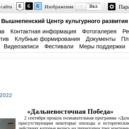
Пар
 сайта
Изображения
Вышнепенский Центр культурного развития
ав
Контактная информация
Фотогалерея
Ре
тив
Клубные формирования
Документы
Пл
Видеозаписи
Фестивали
Меры поддержки
 2022
«Дальневосточная Победа»
2 сентября прошла познавательная программа «Дальн
присутствующим некоторые эпизоды и исторически
действиях которые велись на территории трех контине