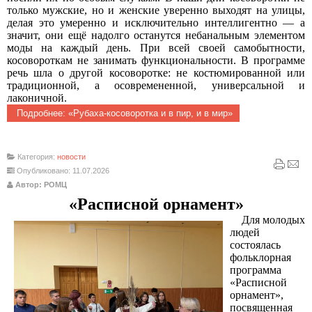
только мужские, но и женские уверенно выходят на улицы,
делая это умеренно и исключительно интеллигентно — а
значит, они ещё надолго останутся небанальным элементом
моды на каждый день. При всей своей самобытности,
косовороткам не занимать функциональности. В программе
речь шла о другой косоворотке: не костюмированной или
традиционной, а осовремененной, универсальной и
лаконичной.
Подробнее: «Рубаха-косоворотка и в пир, и в мир»
Категория:
новости
Опубликовано: 11.07.2026
Автор: РОМЦ
«Расписной орнамент»
Для молодых
людей
состоялась
фольклорная
программа
«Расписной
орнамент»,
посвященная