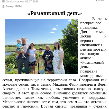
Опубликовано: 08.07.2026
Автор: РОМЦ
«Ромашковый день»
В честь
прекрасного
праздника –
Дня семьи,
любви и
верности
специалисты
центра провели
ежегодную
акцию
«Ромашковый
день»,
поздравив
многодетные
семьи, проживающие на территории села.
Поздравили как
молодые семьи, так и семью Михаила Филипповича и Веры
Александровны Толмачевых, отметивших недавно золотую
свадьбу.
В этот день особое внимание уделяется семейным
ценностям, таким как любовь, уважение и поддержка.
Мероприятие напоминает о том, что семья — это источник
счастья и гармонии. Вручая символ праздника – букетик