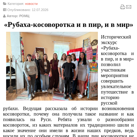
Категория:
новости
Опубликовано: 12.07.2026
Автор: РОМЦ
«Рубаха-косоворотка и в пир, и в мир»
Исторический
экскурс
«Рубаха-
косоворотка и
в пир, и в мир»
позволил
участникам
мероприятия
совершить
увлекательное
путешествие в
историю
русской
рубахи.
Ведущая рассказала об истории возникновения
косоворотки, почему она получила такое название и как
появилась на Руси. Ребята узнали о разнообразии
косовороток, из каких материалов их традиционно шили и
какое значение они имели в жизни наших предков, ведь
носили их по особым случаям. В наши дни косоворотки не