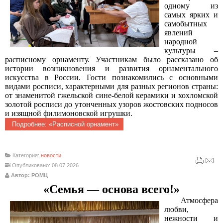
одному из
самых ярких и
самобытных
явлений
народной
культуры –
расписному орнаменту.
Участникам было рассказано об
истории возникновения и развития орнаментального
искусства в России. Гости познакомились с основными
видами росписи, характерными для разных регионов страны:
от знаменитой гжельской сине-белой керамики и хохломской
золотой росписи до утонченных узоров жостовских подносов
и изящной филимоновской игрушки.
Подробнее: «Расписной орнамент»
Категория:
новости
Опубликовано: 08.07.2026
Автор: РОМЦ
«Семья — основа всего!»
Атмосфера
любви,
нежности и