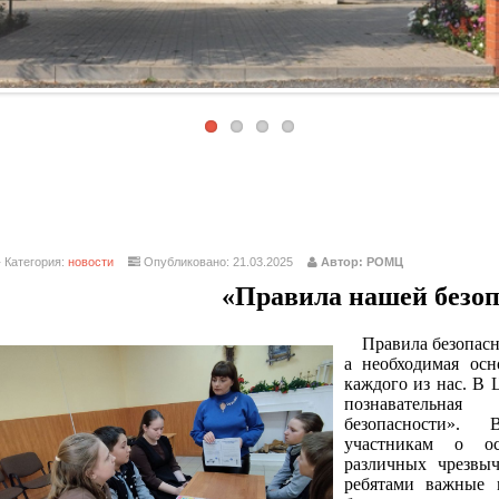
Категория:
новости
Опубликовано: 21.03.2025
Автор: РОМЦ
«Правила нашей безоп
Правила безопасн
а необходимая ос
каждого из нас.
В Ц
познавательна
безопасности». 
участникам о о
различных чрезвы
ребятами важные 