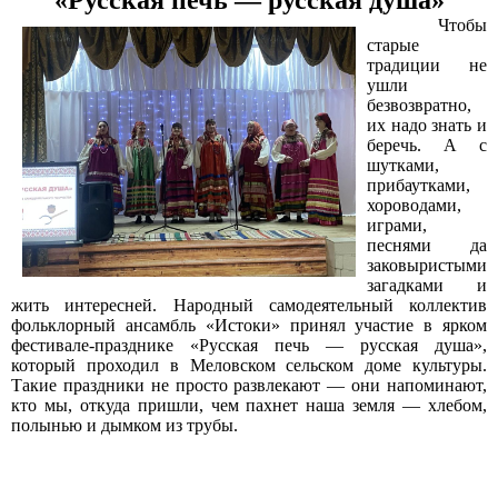
«Русская печь — русская душа»
Чтобы
старые
традиции не
ушли
безвозвратно,
их надо знать и
беречь. А с
шутками,
прибаутками,
хороводами,
играми,
песнями да
заковыристыми
загадками и
жить интересней.
Народный самодеятельный коллектив
фольклорный ансамбль «Истоки» принял участие в ярком
фестивале-празднике «Русская печь — русская душа»,
который проходил в Меловском сельском доме культуры.
Такие праздники не просто развлекают — они напоминают,
кто мы, откуда пришли, чем пахнет наша земля — хлебом,
полынью и дымком из трубы.