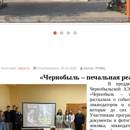
Категория:
новости
Опубликовано: 25.04.2026
Автор: РОМЦ
«Чернобыль – печальная ре
В преддверии
Чернобыльской АЭ
«Чернобыль – пе
рассказала о собы
ликвидаторов и о
которые до сих
Участникам прогр
документы и фотог
земляка, ликвид