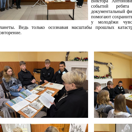
Виктора Антонови
событий ребята
документальный фи
помогают сохранит
у молодёжи чувс
ланеты. Ведь только осознавая масштабы прошлых катас
овторение.