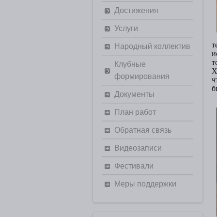
Достижения
Услуги
т
Народный коллектив
и
т
Клубные
Х
формирования
ч
б
Документы
План работ
Обратная связь
Видеозаписи
Фестивали
Меры поддержки