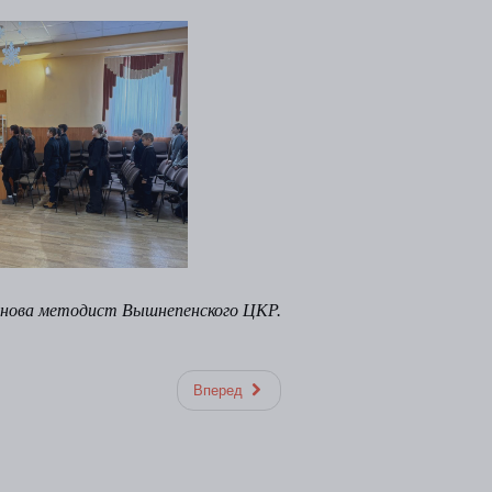
унова методист Вышнепенского ЦКР.
Вперед