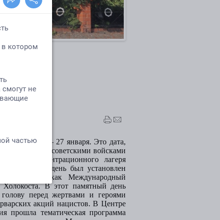
е»
 Холокоста – 27 января. Это дата,
т освобождение советскими войсками
стского концентрационного лагеря
 году данный день был установлен
амблеей ООН как Международный
 Холокоста. В этот памятный день
 голову перед жертвами и героями
рварских акций нацистов.
В Центре
тия прошла тематическая программа