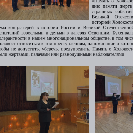
«Память о Холоко
дню памяти жертв
страшных события
Великой Отечест
историей Холокоста,
ема концлагерей в истории России и Великой Отечественной
спытаний взрослыми и детьми в лагерях Освенцим, Бухенваль
олерантности в нашем многонациональном обществе, в том числ
олокост относиться к тем преступлениям, напоминание о которы
тобы не допустить, уберечь, предупредить. Память о Холокос
ыли жертвами, палачами или равнодушными наблюдателями.