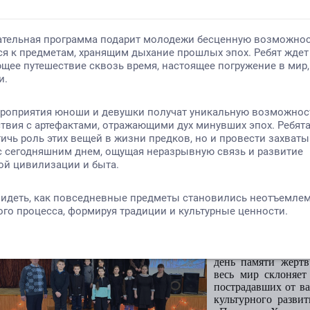
Категория:
новости
Опубликовано: 28.01.2026
Автор: РОМЦ
«Память о Холокост
День памяти жертв
которая ознаменуе
в 1945 году наци
Освенцим. В 2005
Генеральной Асс
день памяти жертв
весь мир склоняет
пострадавших от ва
культурного разви